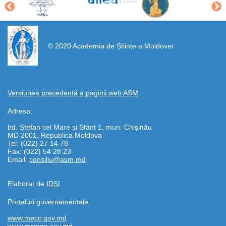
https://propletenie.ru/
© 2020 Academia de Științe a Moldovei
Versiunea precedentă a paginii web AȘM
Adresa:
bd. Ștefan cel Mare și Sfânt 1, mun. Chișinău
MD 2001, Republica Moldova
Tel: (022) 27 14 78
Fax: (022) 54 28 23
Email:
consiliu@asm.md
Elaborat de
IDSI
Portaluri guvernamentale
www.mecc.gov.md
www.msmps.gov.md