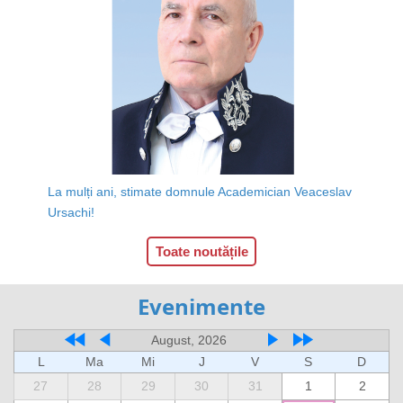
La mulți ani, stimate domnule Academician Veaceslav
Ursachi!
Toate noutățile
Evenimente
August, 2026
L
Ma
Mi
J
V
S
D
27
28
29
30
31
1
2