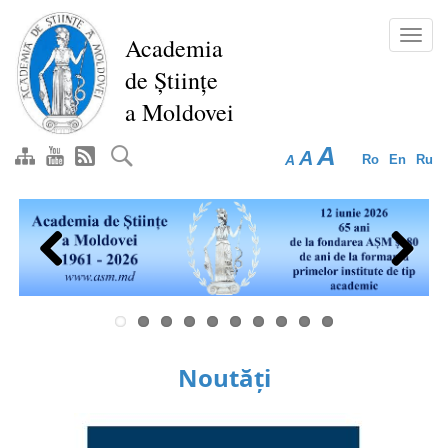
Mergi
la
Toggl
Academia
conţinutul
navig
de Științe
principal
a Moldovei
A
A
A
Ro
En
Ru
Previous
Next
Noutăți