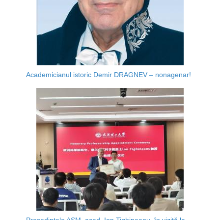
Academicianul istoric Demir DRAGNEV – nonagenar!
Președintele AȘM, acad. Ion Tighineanu, în vizită la