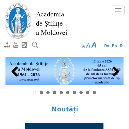
Mergi
la
Toggl
Academia
conţinutul
navig
de Științe
principal
a Moldovei
A
A
A
Ro
En
Ru
Previous
Next
Noutăți