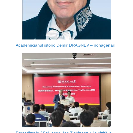
Academicianul istoric Demir DRAGNEV – nonagenar!
Președintele AȘM, acad. Ion Tighineanu, în vizită la