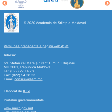
https://propletenie.ru/
© 2020 Academia de Științe a Moldovei
Versiunea precedentă a paginii web AȘM
Adresa:
bd. Ștefan cel Mare și Sfânt 1, mun. Chișinău
MD 2001, Republica Moldova
Tel: (022) 27 14 78
Fax: (022) 54 28 23
Email:
consiliu@asm.md
Elaborat de
IDSI
Portaluri guvernamentale
www.mecc.gov.md
www.msmps.gov.md