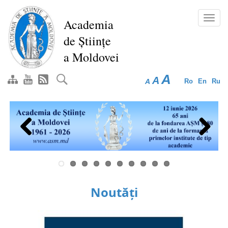
Mergi
la
Toggl
Academia
conţinutul
navig
de Științe
principal
a Moldovei
A
A
A
Ro
En
Ru
Previous
Next
Noutăți