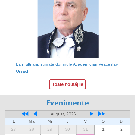
La mulți ani, stimate domnule Academician Veaceslav
Ursachi!
Toate noutățile
Evenimente
August, 2026
L
Ma
Mi
J
V
S
D
27
28
29
30
31
1
2