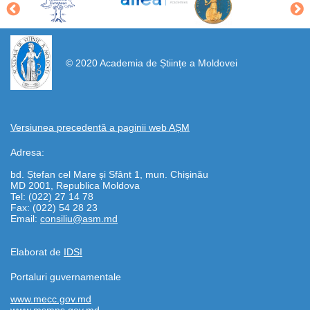
https://propletenie.ru/
© 2020 Academia de Științe a Moldovei
Versiunea precedentă a paginii web AȘM
Adresa:
bd. Ștefan cel Mare și Sfânt 1, mun. Chișinău
MD 2001, Republica Moldova
Tel: (022) 27 14 78
Fax: (022) 54 28 23
Email:
consiliu@asm.md
Elaborat de
IDSI
Portaluri guvernamentale
www.mecc.gov.md
www.msmps.gov.md