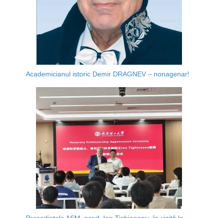
Academicianul istoric Demir DRAGNEV – nonagenar!
Președintele AȘM, acad. Ion Tighineanu, în vizită la